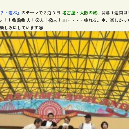
？・遊ぶ』
のテーマで２泊３日
名古屋・大阪の旅
、開幕１週間目
！😆🤗😁 人！😮人！😱人！😵‍💫・・・・疲れる….中、楽しか
楽しみにしています😎