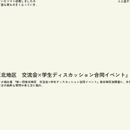
育てていたトマト収穫しました🍅 人と話さない日でもトマトと会話をし
苗も実も大きくなっていき...
東北地区 交流会×学生ディスカッション合同イベント
ラボ様主催 『第一回東北地区 交流会×学生ディスカッション合同イベント』東北地区初開催に、女
方の純粋な質問や考え方に触れ...