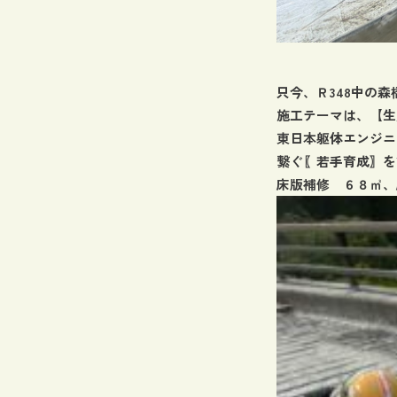
只今、Ｒ348中の
施工テーマは、【生
東日本躯体エンジニ
繋ぐ〖若手育成〗を
床版補修 ６８㎥、