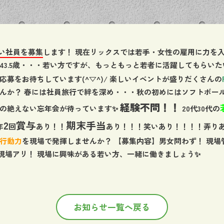
い社員を募集
します！ 現在リックスでは若手・女性の雇用に力を入
43.5歳・・・若い方ですが、もっともっと若者に活躍してもらいた
応募をお待ちしています(^▽^)/ 楽しいイベントが盛りだくさんの
んか？ 春には社員旅行で絆を深め・・・秋の初めにはソフトボー
経験不問！！
の絶えない忘年会が待っています✨
20代30代の
2
賞与
期末手当
年
回
あり！！
あり！！！笑いあり！！！！弄り
行動力
を現場で発揮しませんか？ 【募集内容】男女問わず！ 現場
現場アリ！ 現場に興味がある若い方、一緒に働きましょう✨
お知らせ一覧へ戻る