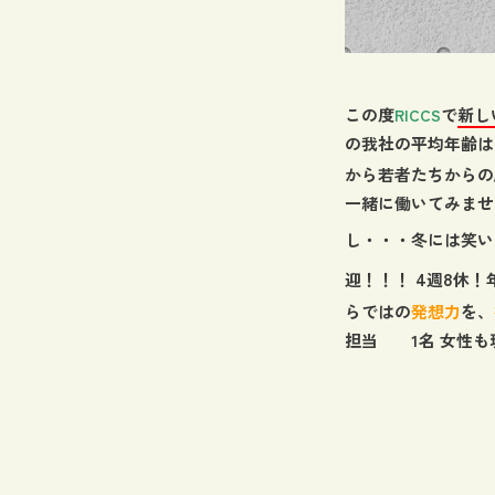
この度
で
新し
RICCS
の我社の平均年齢は
から若者たちからの
一緒に働いてみませ
し・・・冬には笑い
4
8
迎！！！
週
休！
らではの
発想力
を、
担当 1名 女性も