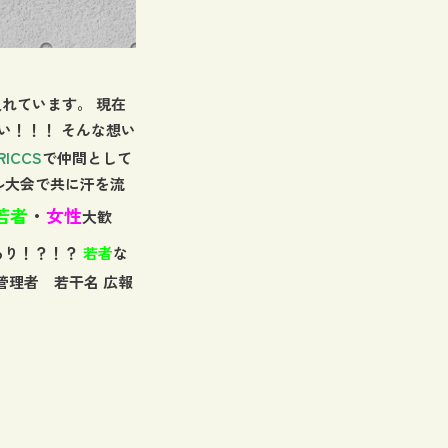
れています。 現在
い！！！ そんな想い
RICCS
で仲間として
ル大会で共に汗を流
若者
・
女性
大歓
あり！？！？
若者
な
管理者 若干名 広報